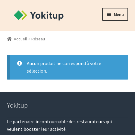
Aller
Aller
Menu
à
au
la
contenu
Accueil
navigation
Accueil
Réseau
Mon compte
Panier
Aucun produit ne correspond à votre
sélection.
Validation de la commande
Yokitup
Le partenaire incontournable des restaurateurs qui
veulent booster leur activité.